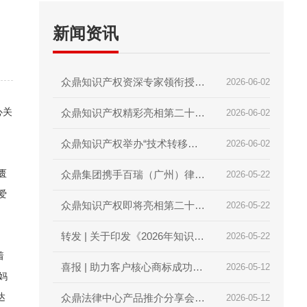
新闻资讯
众鼎知识产权资深专家领衔授课
2026-06-02
心关
｜2026第二届技术经理人初级
众鼎知识产权精彩亮相第二十届
2026-06-02
培训圆满收官
深圳国际金融博览会｜赋能科技
众鼎知识产权举办“技术转移与
2026-06-02
金融，护航创新成果
匮
科技项目政策”内部培训交流会
众鼎集团携手百瑞（广州）律师
2026-05-22
爱
｜锻造专业内功，赋能创新服务
事务所，共庆两周年暨知产分享
众鼎知识产权即将亮相第二十届
2026-05-22
会
深圳国际金融博览会
转发 | 关于印发《2026年知识产
2026-05-22
着
权强国建设推进计划》的通知
喜报 | 助力客户核心商标成功入
2026-05-12
妈
达
选广东省重点商标保护名录
众鼎法律中心产品推介分享会顺
2026-05-12