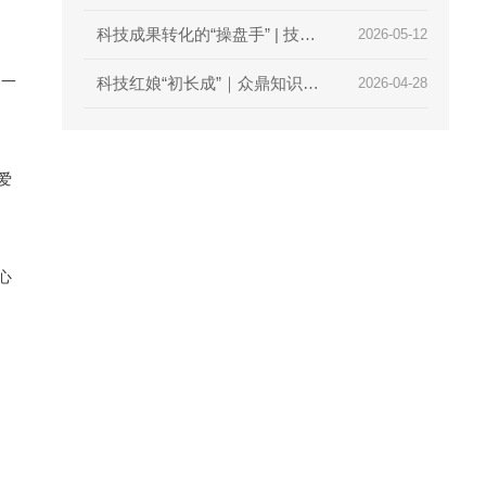
利举行
科技成果转化的“操盘手” | 技术
2026-05-12
们一
经理人初级培训火热报名中，众
科技红娘“初长成”｜众鼎知识产
2026-04-28
鼎知识产权邀您抢占行业红利
权助力2026首届技术经理人培
训圆满收官
爱
心