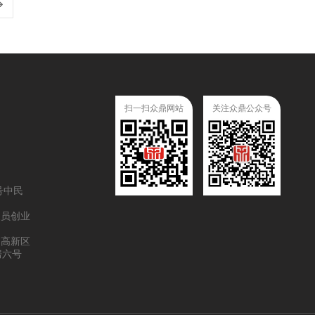
扫一扫众鼎网站
关注众鼎公众号
号中民
人员创业
道高新区
房六号