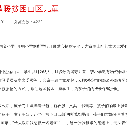
情暖贫困山区儿童
-01
浏览次数：4222
县同义小学+开明小学两所学校开展爱心捐赠活动，为贫困山区儿童送去爱
困边远山区，学生共计263人，且多数为留守儿童，该小学教育物资非常
雪琴委员及李岩委员等 ，会议一致同意发起，立即对公司内部及外部各界
捐款捐物的方式 ，帮助这些贫困儿童学生，为孩子们的成长保驾护航。
仪式后，孩子们手里捧着书包，新衣服，文具，书籍等。孩子们的脸上挂
给孩子们发了图纸，让他们写下自己想说的话及理想，孩子们大部分写着“
画家，“长大以后我想做一名老师 ”.....，这一张张稚嫩的笔迹上，无法表