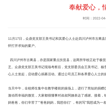
奉献爱心，
时间：2022-04
11月17日，众鼎党支部王美书记和其爱心人士赴四川泸州市古蔺
怀打开求知的窗户。
四川泸州市古蔺县，亦是国家重点扶贫县，这两所学校正处于极贫
乏。众鼎党支部王美书记现场考察后，党支部委员会王美书记、杨
心人士发起，启动爱心捐募活动。通过公司员工和各界爱心人士的
当天中午，全校师生集中在教学楼前的操场上，进行了简短的捐赠
激动而幸福的微笑，大家都很懂事对叔叔阿姨表达了感谢。接着，
妈爸爸，你们辛苦了“”爸爸妈妈，我想你们“ ，有的写”我想成为一名