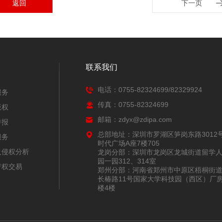
返回
下一页
联系我们
电话：0755-82324699/82329924
服务
传真：0755-82324699
版权
邮箱：zdyx@zdipa.com
申报
总部地址：深圳市罗湖区笋岗东路3012
服务
时代广场A座7楼705
及侵权分析
龙岗分部：深圳市龙岗区龙城街道留学
园一园312、314室
产权交易
郑州分部：河南省郑州市中原区梧桐街
长椿路11号国家大学科技园（西区）厂
楼4楼