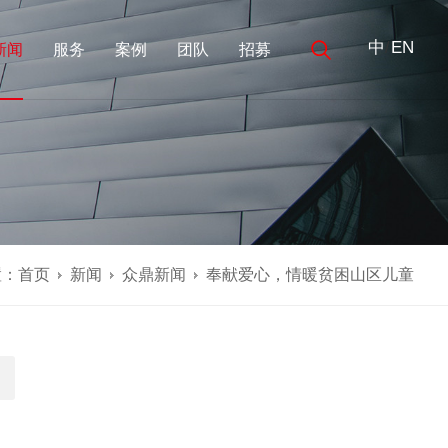
中
EN
/
新闻
服务
案例
团队
招募
置：
首页
新闻
众鼎新闻
奉献爱心，情暖贫困山区儿童