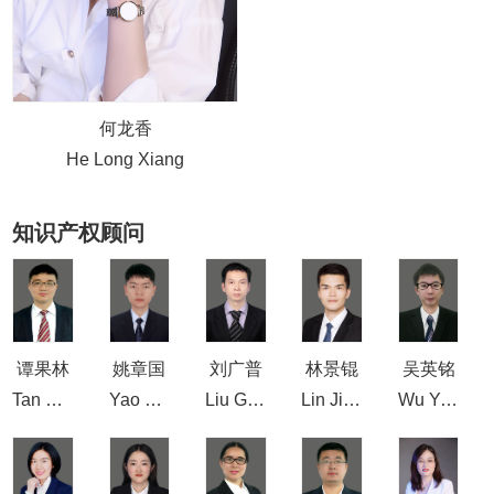
何龙香
He Long Xiang
知识产权顾问
谭果林
姚章国
刘广普
林景锟
吴英铭
Tan Guo Lin
Yao Zhang Guo
Liu Guang Pu
Lin Jing Kun
Wu Ying Ming