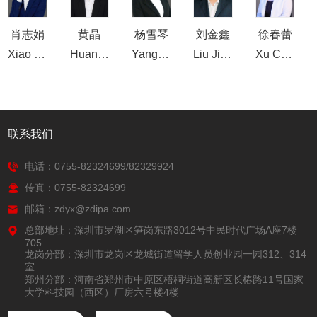
肖志娟
黄晶
杨雪琴
刘金鑫
徐春蕾
Xiao Zhi Juan
Huang Jing
Yang Xue Qin
Liu Jin Xin
Xu Chun Lei
联系我们
电话：0755-82324699/82329924
传真：0755-82324699
邮箱：zdyx@zdipa.com
总部地址：深圳市罗湖区笋岗东路3012号中民时代广场A座7楼
705
龙岗分部：深圳市龙岗区龙城街道留学人员创业园一园312、314
室
郑州分部：河南省郑州市中原区梧桐街道高新区长椿路11号国家
大学科技园（西区）厂房六号楼4楼