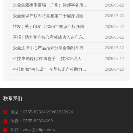
果
策”内部培训交流会｜锻造专业内功，赋能
众鼎集团携手百瑞（广州）律师事务所，
2026-05-22
创新服务
共庆两周年暨知产分享会
众鼎知识产权即将亮相第二十届深圳国际
2026-05-22
金融博览会
转发 | 关于印发《2026年知识产权强国建
2026-05-22
设推进计划》的通知
喜报 | 助力客户核心商标成功入选广东省
2026-05-12
重点商标保护名录
众鼎法律中心产品推介分享会顺利举行
2026-05-12
科技成果转化的“操盘手” | 技术经理人初
2026-05-12
级培训火热报名中，众鼎知识产权邀您抢
科技红娘“初长成”｜众鼎知识产权助力
2026-04-28
占行业红利
2026首届技术经理人培训圆满收官
联系我们
电话：0755-82324699/82329924
传真：0755-82324699
邮箱：zdyx@zdipa.com