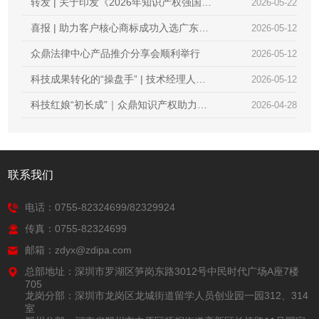
金融博览会
转发 | 关于印发《2026年知识产权强国建
2026-05-22
设推进计划》的通知
喜报 | 助力客户核心商标成功入选广东省
2026-05-12
重点商标保护名录
众鼎法律中心产品推介分享会顺利举行
2026-05-12
科技成果转化的“操盘手” | 技术经理人初
2026-05-12
级培训火热报名中，众鼎知识产权邀您抢
科技红娘“初长成”｜众鼎知识产权助力
2026-04-28
占行业红利
2026首届技术经理人培训圆满收官
联系我们
电话：0755-82324699/82329924
传真：0755-82324699
邮箱：zdyx@zdipa.com
总部地址：深圳市罗湖区笋岗东路3012号中民时代广场A座7楼
705
龙岗分部：深圳市龙岗区龙城街道留学人员创业园一园312、314
室