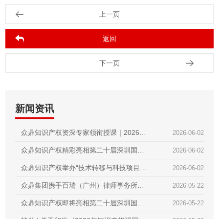
上一页
返回
下一页
新闻资讯
众鼎知识产权资深专家领衔授课｜2026第
2026-06-02
二届技术经理人初级培训圆满收官
众鼎知识产权精彩亮相第二十届深圳国际
2026-06-02
金融博览会｜赋能科技金融，护航创新成
众鼎知识产权举办“技术转移与科技项目政
2026-06-02
果
策”内部培训交流会｜锻造专业内功，赋能
众鼎集团携手百瑞（广州）律师事务所，
2026-05-22
创新服务
共庆两周年暨知产分享会
众鼎知识产权即将亮相第二十届深圳国际
2026-05-22