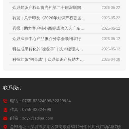
创新服务
共庆两周年暨知产分享会
众鼎知识产权即将亮相第二十届深圳国际
2026-05-22
金融博览会
转发 | 关于印发《2026年知识产权强国建
2026-05-22
设推进计划》的通知
喜报 | 助力客户核心商标成功入选广东省
2026-05-12
重点商标保护名录
众鼎法律中心产品推介分享会顺利举行
2026-05-12
科技成果转化的“操盘手” | 技术经理人初
2026-05-12
级培训火热报名中，众鼎知识产权邀您抢
科技红娘“初长成”｜众鼎知识产权助力
2026-04-28
占行业红利
2026首届技术经理人培训圆满收官
联系我们
电话：0755-82324699/82329924
传真：0755-82324699
邮箱：zdyx@zdipa.com
总部地址：深圳市罗湖区笋岗东路3012号中民时代广场A座7楼