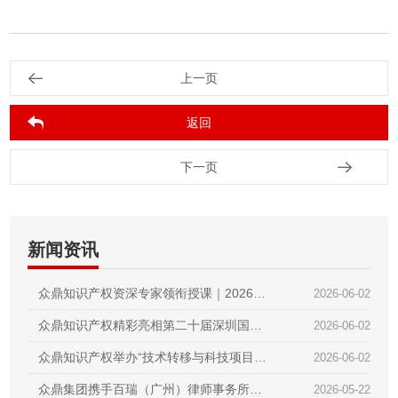
上一页
返回
下一页
新闻资讯
众鼎知识产权资深专家领衔授课｜2026第
2026-06-02
二届技术经理人初级培训圆满收官
众鼎知识产权精彩亮相第二十届深圳国际
2026-06-02
金融博览会｜赋能科技金融，护航创新成
众鼎知识产权举办“技术转移与科技项目政
2026-06-02
果
策”内部培训交流会｜锻造专业内功，赋能
众鼎集团携手百瑞（广州）律师事务所，
2026-05-22