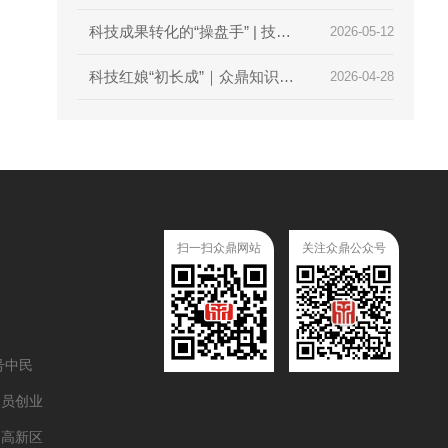
利举行
科技成果转化的“操盘手” | 技术
2026-05-12
经理人初级培训火热报名中，众
科技红娘“初长成”｜众鼎知识产
2026-04-28
鼎知识产权邀您抢占行业红利
权助力2026首届技术经理人培
训圆满收官
扫一扫众鼎网站
关注众鼎公众号
号中民
人员创业
道高新区