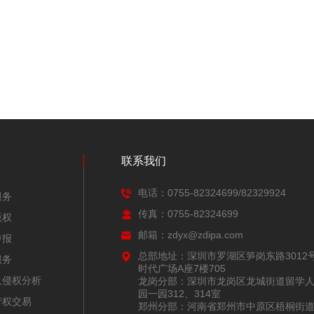
联系我们
电话：0755-82324699/82329924
服务
传真：0755-82324699
版权
邮箱：zdyx@zdipa.com
申报
总部地址：深圳市罗湖区笋岗东路3012
服务
时代广场A座7楼705
及侵权分析
龙岗分部：深圳市龙岗区龙城街道留学
园一园312、314室
产权交易
郑州分部：河南省郑州市中原区梧桐街