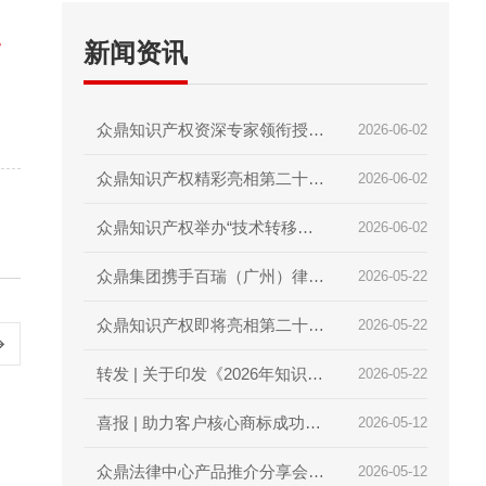
通
新闻资讯
众鼎知识产权资深专家领衔授课
2026-06-02
｜2026第二届技术经理人初级
众鼎知识产权精彩亮相第二十届
2026-06-02
培训圆满收官
深圳国际金融博览会｜赋能科技
众鼎知识产权举办“技术转移与
2026-06-02
金融，护航创新成果
科技项目政策”内部培训交流会
众鼎集团携手百瑞（广州）律师
2026-05-22
｜锻造专业内功，赋能创新服务
事务所，共庆两周年暨知产分享
众鼎知识产权即将亮相第二十届
2026-05-22
会
深圳国际金融博览会
转发 | 关于印发《2026年知识产
2026-05-22
权强国建设推进计划》的通知
喜报 | 助力客户核心商标成功入
2026-05-12
选广东省重点商标保护名录
众鼎法律中心产品推介分享会顺
2026-05-12